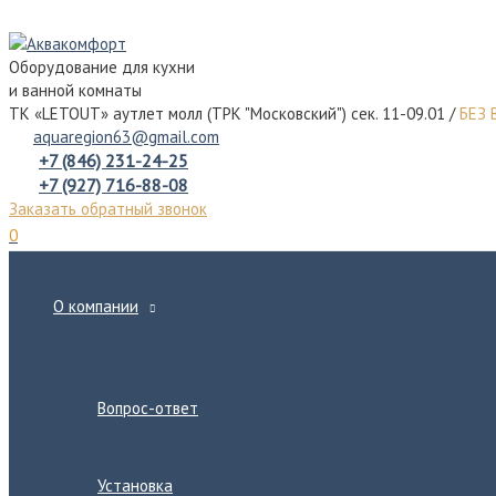
Перейти
к
Оборудование для кухни
содержимому
и ванной комнаты
ТК «LETOUT» аутлет молл (ТРК "Московский") сек. 11-09.01 /
БЕЗ
aquaregion63@gmail.com
+7 (846) 231-24-25
+7 (927) 716-88-08
Заказать обратный звонок
0
О компании
Переключатель
меню
Вопрос-ответ
Установка