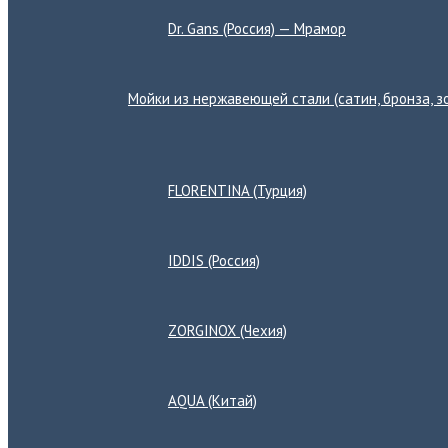
Dr. Gans (Россия) — Мрамор
Мойки из нержавеющей стали (сатин, бронза, зо
Переключатель
меню
FLORENTINA (Турция)
IDDIS (Россия)
ZORGINOX (Чехия)
AQUA (Китай)