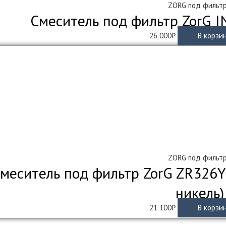
ZORG под фильт
Смеситель под фильтр ZorG 
26 000
₽
В корзи
ZORG под фильт
меситель под фильтр ZorG ZR326YF
никель)
21 100
₽
В корзи