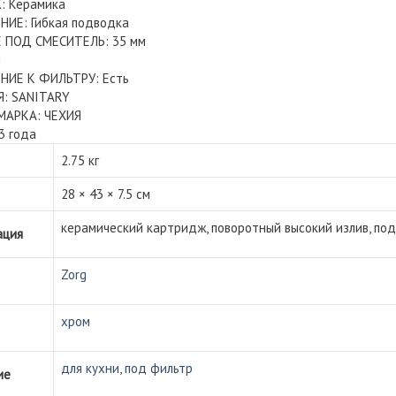
 Керамика
ИЕ: Гибкая подводка
 ПОД СМЕСИТЕЛЬ: 35 мм
м
ИЕ К ФИЛЬТРУ: Есть
: SANITARY
МАРКА: ЧЕХИЯ
3 года
2.75 кг
28 × 43 × 7.5 см
керамический картридж, поворотный высокий излив, по
ация
Zorg
хром
для кухни, под фильтр
ие