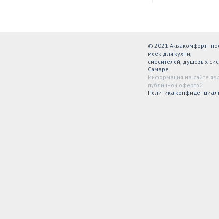
© 2021 Аквакомфорт - п
моек для кухни,
смесителей, душевых сис
Самаре.
Информация на сайте яв
публичной офертой
Политика конфиденциал