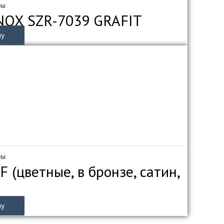
ры
INOX SZR-7039 GRAFIT
ну
ры
 (цветные, в бронзе, сатин,
ну