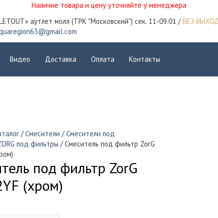
Наличие товара и цену уточняйте у менеджера
LETOUT» аутлет молл (ТРК "Московский") сек. 11-09.01 /
БЕЗ ВЫХО
quaregion63@gmail.com
Видео
Доставка
Оплата
Контакты
аталог
/
Смесители
/
Смесители под
ZORG под фильтры
/ Смеситель под фильтр ZorG
ром)
тель под фильтр ZorG
YF (хром)