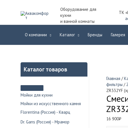
Оборудование для
ТК «
кухни
a
и ванной комнаты
О компании
Каталог
Бренды
Галерея
Каталог товаров
Главная
/
К
фильтры
/
ZR332YF (х
Мойки для кухни
Смеси
Мойки из искусственного камня
ZR332
Florentina (Россия) - Кварц
16 900
₽
Dr. Gans (Россия) - Мрамор