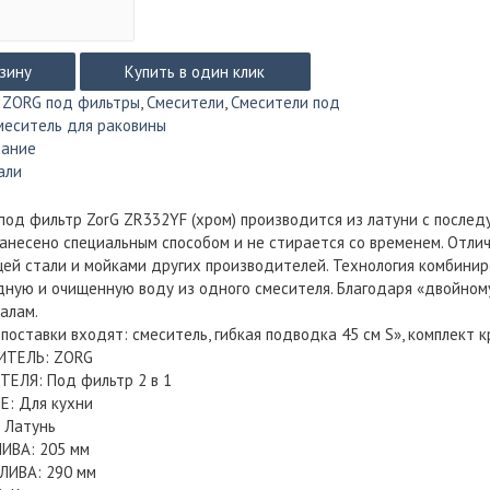
рзину
Купить в один клик
:
ZORG под фильтры
,
Смесители
,
Смесители под
меситель для раковины
сание
али
под фильтр ZorG ZR332YF (хром) производится из латуни с после
анесено специальным способом и не стирается со временем. Отли
й стали и мойками других производителей. Технология комбиниро
ную и очищенную воду из одного смесителя. Благодаря «двойному
алам.
 поставки входят: смеситель, гибкая подводка 45 см Ѕ», комплект
ИТЕЛЬ: ZORG
ЕЛЯ: Под фильтр 2 в 1
Е: Для кухни
 Латунь
ИВА: 205 мм
ЛИВА: 290 мм