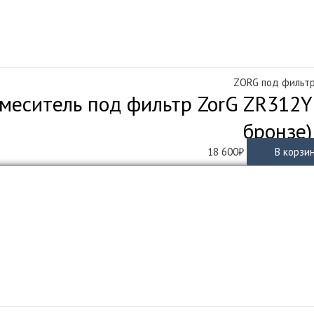
ZORG под фильт
меситель под фильтр ZorG ZR312YF
бронзе)
18 600
₽
В корзи