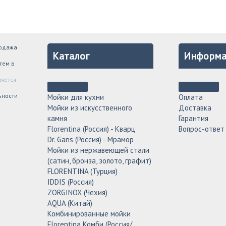
родажа
Каталог
Информа
тем в
ляется
ьности
Мойки для кухни
Оплата
Мойки из искусственного
Доставка
камня
Гарантия
Florentina (Россия) - Кварц
Вопрос-ответ
Dr. Gans (Россия) - Мрамор
Мойки из нержавеющей стали
(сатин, бронза, золото, графит)
FLORENTINA (Турция)
IDDIS (Россия)
ZORGINOX (Чехия)
AQUA (Китай)
Комбинированные мойки
Florentina Комби (Россия/