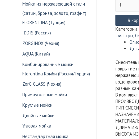
Количество
Мойки из нержавеющей стали
товара
(сатин, бронза, золото, графит)
Смеситель
под
В ко
FLORENTINA (Турция)
фильтр
Категории
IDDIS (Россия)
ZorG
фильтры
,
С
ZR332YF
Опи
ZORGINOX (Чехия)
(хром)
Дет
AQUA (Китай)
Смеситель 
Комбинированные мойки
покрытие н
Florentina Комби (Россия/Турция)
нержавеюще
водопровод
ZorG GLASS (Чехия)
разным кан
Прямоугольные мойки
В комплект
ПРОИЗВОД
Круглые мойки
ТИП СМЕСИТ
НАЗНАЧЕНИ
Двойные мойки
МАТЕРИАЛ:
Угловая мойка
ДЛИНА ИЗЛ
ВЫСОТА ИЗ
Нестандартная мойка