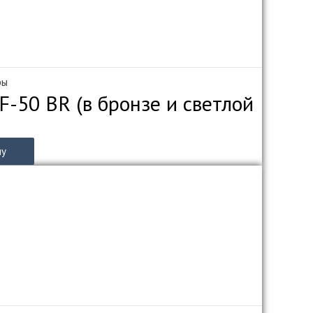
ры
-50 BR (в бронзе и светлой
ну