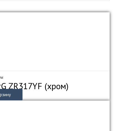
ры
rG ZR317YF (хром)
орзину