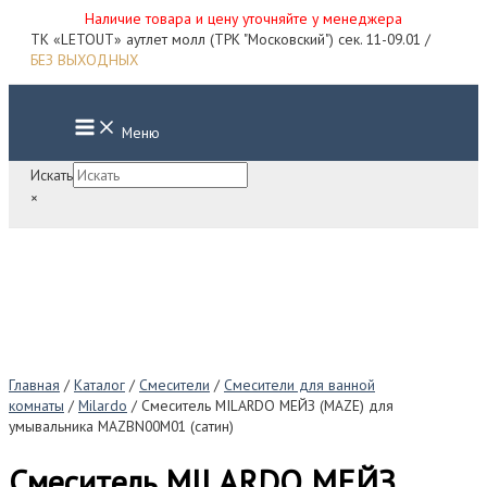
Наличие товара и цену уточняйте у менеджера
Перейти
ТК «LETOUT» аутлет молл (ТРК "Московский") сек. 11-09.01 /
к
БЕЗ ВЫХОДНЫХ
содержимому
Main
Меню
Menu
Искать
×
Главная
/
Каталог
/
Смесители
/
Смесители для ванной
комнаты
/
Milardo
/ Смеситель MILARDO МЕЙЗ (MAZE) для
умывальника MAZBN00M01 (сатин)
Смеситель MILARDO МЕЙЗ