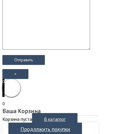
×
0
0
Ваша Корзина
Корзина пуста
В катаглог
Продллжить покупки