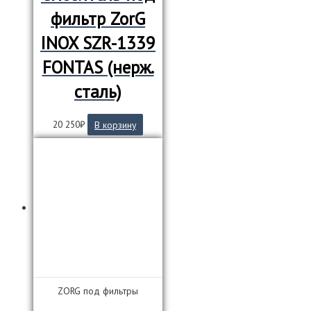
фильтр ZorG
INOX SZR-1339
FONTAS (нерж.
сталь)
20 250
₽
В корзину
ZORG под фильтры