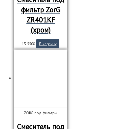
фильтр ZorG
ZR401KF
(хром)
13 550
₽
В корзину
ZORG под фильтры
Смеситель под