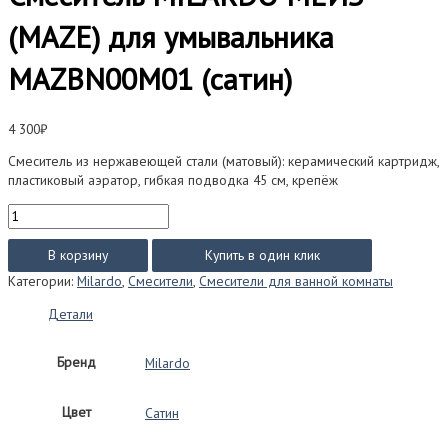
(MAZE) для умывальника
MAZBN00M01 (сатин)
4 300
₽
Смеситель из нержавеющей стали (матовый): керамический картридж,
пластиковый аэратор, гибкая подводка 45 см, крепёж
Количество
товара
Смеситель
В корзину
Купить в один клик
MILARDO
Категории:
Milardo
,
Смесители
,
Смесители для ванной комнаты
МЕЙЗ
(MAZE)
Детали
для
умывальника
Бренд
Milardo
MAZBN00M01
(сатин)
Цвет
Сатин