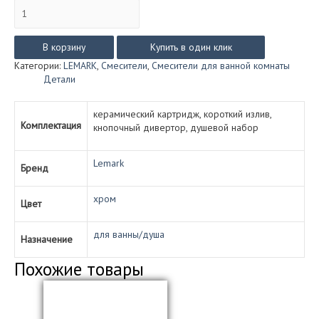
Количество
товара
Смеситель
Lemark
В корзину
Купить в один клик
PRIZMA
Категории:
LEMARK
,
Смесители
,
Смесители для ванной комнаты
для
Детали
ванны/
душа
LM3914C
керамический картридж, короткий излив,
Комплектация
кнопочный дивертор, душевой набор
Lemark
Бренд
хром
Цвет
для ванны/душа
Назначение
Похожие товары