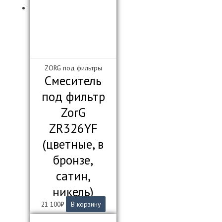
ZORG под фильтры
Смеситель
под фильтр
ZorG
ZR326YF
(цветные, в
бронзе,
сатин,
никель)
21 100
₽
В корзину