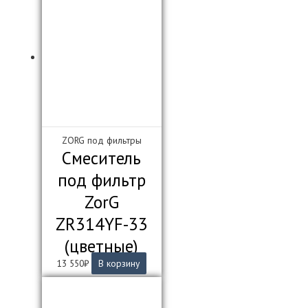
ZORG под фильтры
Смеситель
под фильтр
ZorG
ZR314YF-33
(цветные)
13 550
₽
В корзину