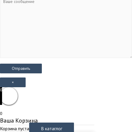
×
0
0
Ваша Корзина
Корзина пуста
В катаглог