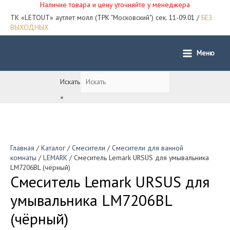
Наличие товара и цену уточняйте у менеджера
ТК «LETOUT» аутлет молл (ТРК "Московский") сек. 11-09.01 /
БЕЗ
ВЫХОДНЫХ
Меню
Main
Menu
Искать
×
Главная
/
Каталог
/
Смесители
/
Смесители для ванной
комнаты
/
LEMARK
/ Смеситель Lemark URSUS для умывальника
LM7206BL (чёрный)
Смеситель Lemark URSUS для
умывальника LM7206BL
(чёрный)