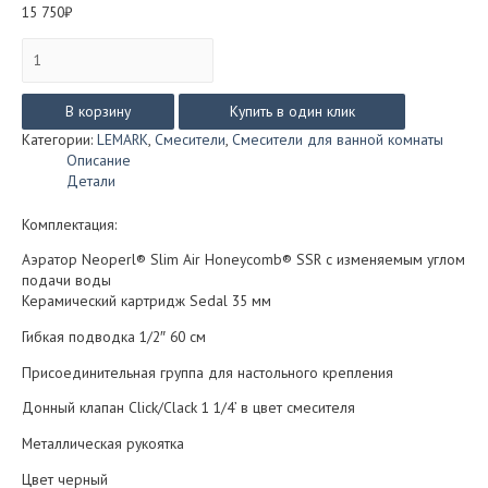
15 750
₽
Количество
товара
Смеситель
Lemark
В корзину
Купить в один клик
URSUS
Категории:
LEMARK
,
Смесители
,
Смесители для ванной комнаты
для
Описание
умывальника
Детали
LM7206BL
(чёрный)
Комплектация:
Аэратор Neoperl® Slim Air Honeycomb® SSR с изменяемым углом
подачи воды
Керамический картридж Sedal 35 мм
Гибкая подводка 1/2″ 60 см
Присоединительная группа для настольного крепления
Донный клапан Click/Clack 1 1/4’ в цвет смесителя
Металлическая рукоятка
Цвет черный