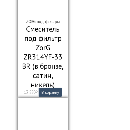
ZORG под фильтры
Смеситель
под фильтр
ZorG
ZR314YF-33
BR (в бронзе,
сатин,
никель)
13 550
₽
В корзину