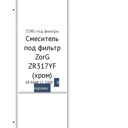
ZORG под фильтры
Смеситель
под фильтр
ZorG
ZR317YF
(хром)
Первоначальная
Текущая
13 550
₽
11 500
₽
В
цена
цена:
корзину
составляла
11
13
500₽.
550₽.