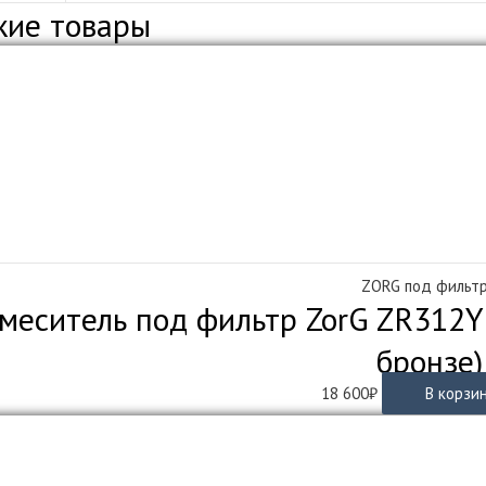
жие товары
ZORG под фильт
меситель под фильтр ZorG ZR312YF
бронзе)
18 600
₽
В корзи