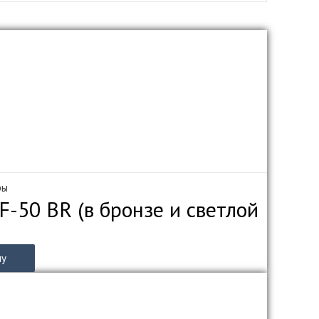
ры
-50 BR (в бронзе и светлой
ну