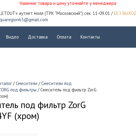
Наличие товара и цену уточняйте у менеджера
LETOUT» аутлет молл (ТРК "Московский") сек. 11-09.01 /
БЕЗ ВЫХО
quaregion63@gmail.com
Видео
Доставка
Оплата
Контакты
аталог
/
Смесители
/
Смесители под
ZORG под фильтры
/ Смеситель под фильтр ZorG
ром)
тель под фильтр ZorG
YF (хром)