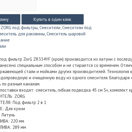
рзину
Купить в один клик
:
ZORG под фильтры
,
Смесители
,
Смесители под
меситель для раковины
,
Смеситель шаровой
сание
али
под фильтр ZorG ZR334YF (хром) производится из латуни с после
анесено специальным способом и не стирается со временем. Отли
ржавеющей стали и мойками других производителей. Технология 
одопроводную и очищенную воду из одного смесителя. Благодаря 
 по разным каналам.
 поставки входят: смеситель, гибкая подводка 45 см Ѕ», комплект
ИТЕЛЬ: ZORG
ЕЛЯ: Под фильтр 2 в 1
Е: Для кухни
 Латунь
ИВА: 220 мм
ЛИВА: 289 мм