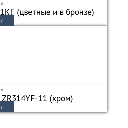
ры
1KF (цветные и в бронзе)
ну
ры
 ZR314YF-11 (хром)
ну