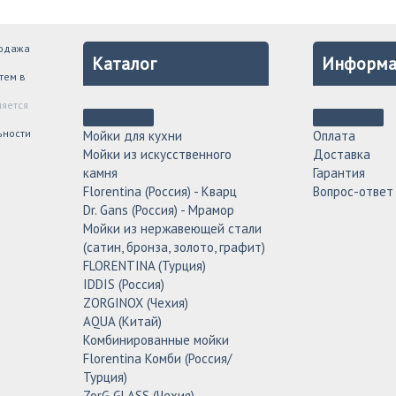
родажа
Каталог
Информа
тем в
ляется
ьности
Мойки для кухни
Оплата
Мойки из искусственного
Доставка
камня
Гарантия
Florentina (Россия) - Кварц
Вопрос-ответ
Dr. Gans (Россия) - Мрамор
Мойки из нержавеющей стали
(сатин, бронза, золото, графит)
FLORENTINA (Турция)
IDDIS (Россия)
ZORGINOX (Чехия)
AQUA (Китай)
Комбинированные мойки
Florentina Комби (Россия/
Турция)
ZorG GLASS (Чехия)