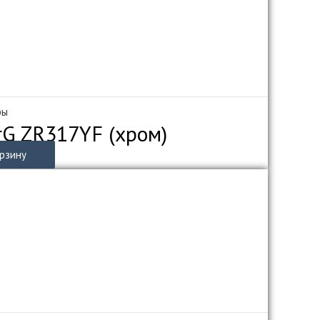
ры
rG ZR317YF (хром)
орзину