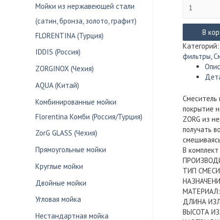
Количество
Мойки из нержавеющей стали
товара
(сатин, бронза, золото, графит)
Смеситель
под
В ко
FLORENTINA (Турция)
фильтр
Категорий
IDDIS (Россия)
ZorG
фильтры
,
С
ZR334YF
Опи
ZORGINOX (Чехия)
(хром)
Дет
AQUA (Китай)
Смеситель 
Комбинированные мойки
покрытие н
Florentina Комби (Россия/Турция)
ZORG из не
получать в
ZorG GLASS (Чехия)
смешиваясь
Прямоугольные мойки
В комплект
ПРОИЗВОД
Круглые мойки
ТИП СМЕСИТ
НАЗНАЧЕНИ
Двойные мойки
МАТЕРИАЛ:
Угловая мойка
ДЛИНА ИЗЛ
ВЫСОТА ИЗ
Нестандартная мойка