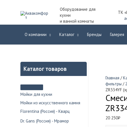
Оборудование для
ТК «
кухни
a
и ванной комнаты
О компании
Каталог
Бренды
Галерея
Каталог товаров
Главная
/
К
фильтры
/
ZR334YF (х
Мойки для кухни
Смеси
Мойки из искусственного камня
ZR334
Florentina (Россия) - Кварц
20 250
₽
Dr. Gans (Россия) - Мрамор