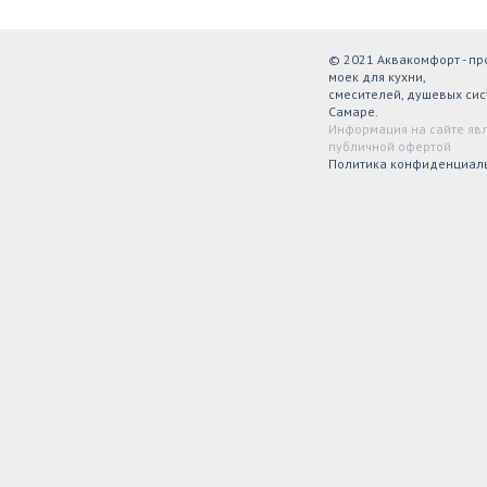
© 2021 Аквакомфорт - п
моек для кухни,
смесителей, душевых сис
Самаре.
Информация на сайте яв
публичной офертой
Политика конфиденциал