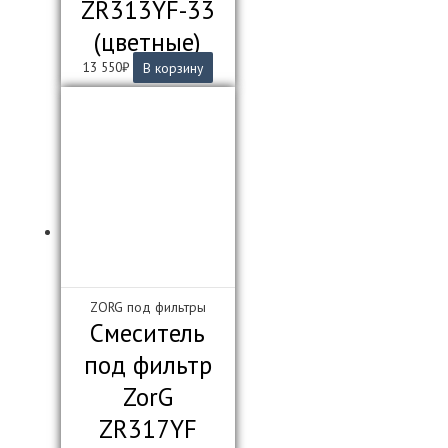
ZR313YF-33
(цветные)
13 550
₽
В корзину
ZORG под фильтры
Смеситель
под фильтр
ZorG
ZR317YF