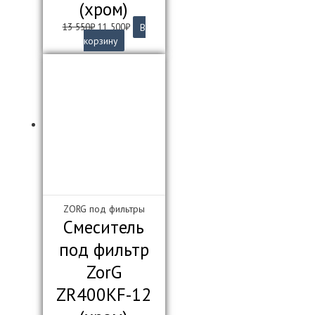
(хром)
Первоначальная
Текущая
13 550
₽
11 500
₽
В
цена
цена:
корзину
составляла
11
13
500₽.
550₽.
ZORG под фильтры
Смеситель
под фильтр
ZorG
ZR400KF-12