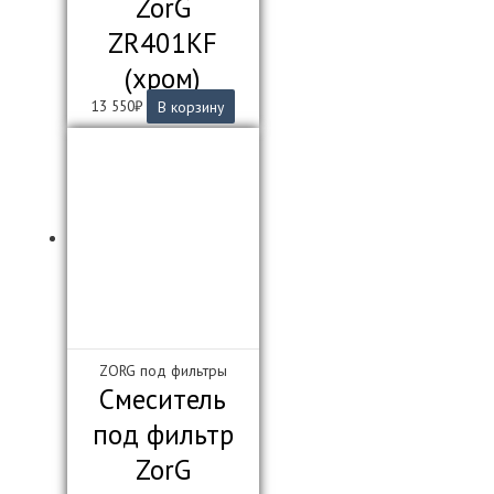
ZorG
ZR401KF
(хром)
13 550
₽
В корзину
ZORG под фильтры
Смеситель
под фильтр
ZorG