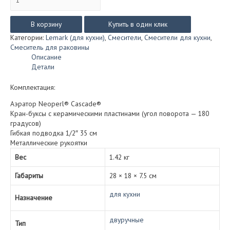
товара
Смеситель
Lemark
В корзину
Купить в один клик
BENEFIT
Категории:
Lemark (для кухни)
,
Смесители
,
Смесители для кухни
,
для
Смеситель для раковины
кухни
Описание
LM2504C
Детали
Комплектация:
Аэратор Neoperl® Cascade®
Кран-буксы с керамическими пластинами (угол поворота — 180
градусов)
Гибкая подводка 1/2″ 35 см
Металлические рукоятки
Вес
1.42 кг
Габариты
28 × 18 × 7.5 см
для кухни
Назначение
двуручные
Тип