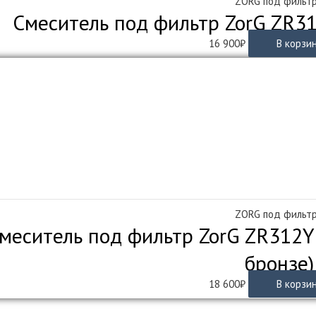
ZORG под фильт
Смеситель под фильтр ZorG ZR31
16 900
₽
В корзи
ZORG под фильт
меситель под фильтр ZorG ZR312YF
бронзе)
18 600
₽
В корзи