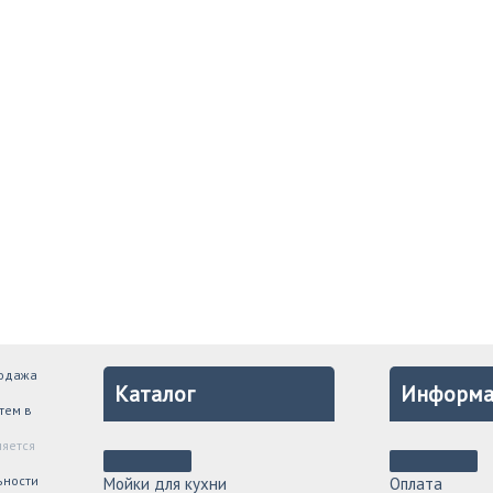
родажа
Каталог
Информа
тем в
ляется
ьности
Мойки для кухни
Оплата