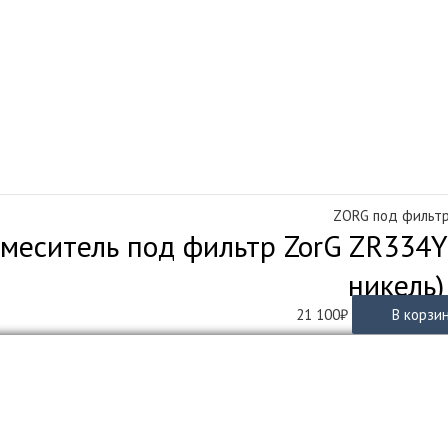
ZORG под фильт
меситель под фильтр ZorG ZR334YF
никель)
21 100
₽
В корзи