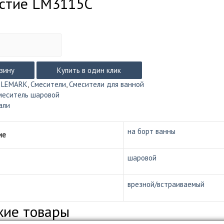
рстие LM3115C
рзину
Купить в один клик
:
LEMARK
,
Смесители
,
Смесители для ванной
меситель шаровой
али
на борт ванны
ие
шаровой
врезной/встраиваемый
жие товары