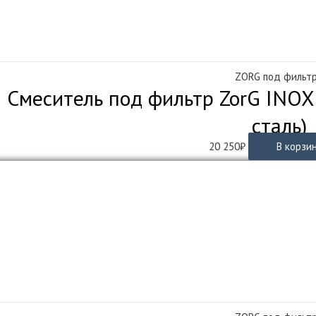
ZORG под фильт
Смеситель под фильтр ZorG INOX
сталь)
20 250
₽
В корзи