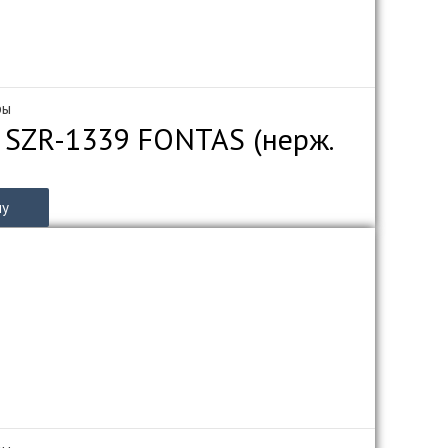
ры
 SZR-1339 FONTAS (нерж.
ну