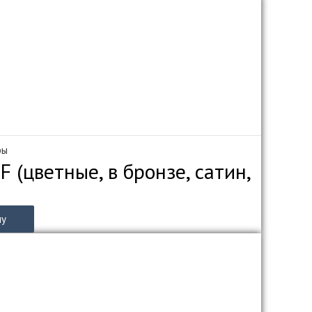
ры
 (цветные, в бронзе, сатин,
ну