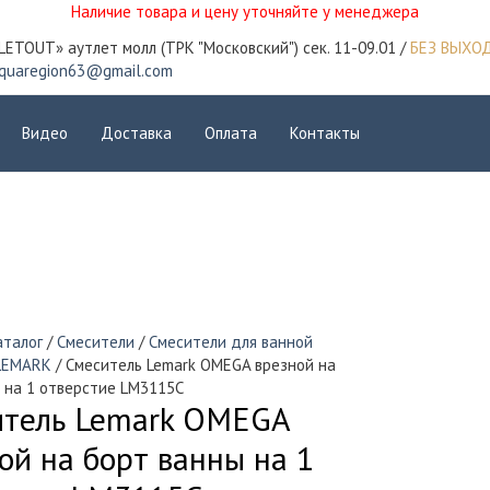
Наличие товара и цену уточняйте у менеджера
LETOUT» аутлет молл (ТРК "Московский") сек. 11-09.01 /
БЕЗ ВЫХО
quaregion63@gmail.com
Видео
Доставка
Оплата
Контакты
аталог
/
Смесители
/
Смесители для ванной
LEMARK
/ Смеситель Lemark OMEGA врезной на
 на 1 отверстие LM3115C
итель Lemark OMEGA
ой на борт ванны на 1