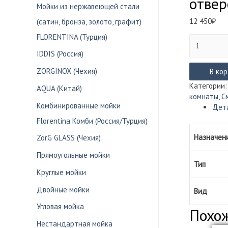
отве
Мойки из нержавеющей стали
12 450
₽
(сатин, бронза, золото, графит)
FLORENTINA (Турция)
Количество
товара
IDDIS (Россия)
Смеситель
ZORGINOX (Чехия)
Lemark
В ко
OMEGA
Категории
AQUA (Китай)
врезной
комнаты
,
С
на
Комбинированные мойки
Дет
борт
Florentina Комби (Россия/Турция)
ванны
на
Назначен
ZorG GLASS (Чехия)
1
Прямоугольные мойки
отверстие
Тип
LM3115C
Круглые мойки
Двойные мойки
Вид
Угловая мойка
Похо
Нестандартная мойка