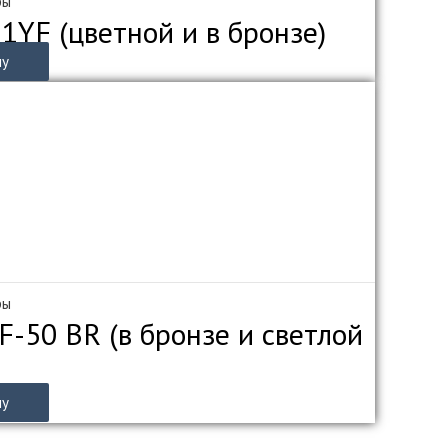
ры
1YF (цветной и в бронзе)
ну
ры
-50 BR (в бронзе и светлой
ну