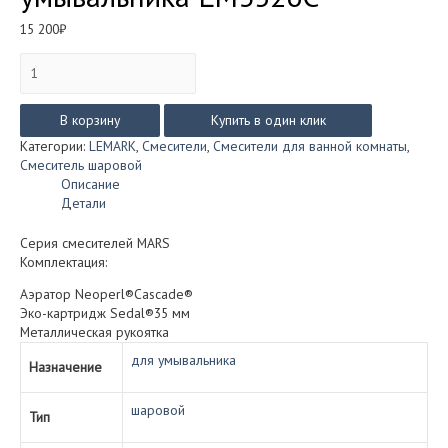
15 200
₽
Количество
товара
Смеситель
Lemark
В корзину
Купить в один клик
MARS
Категории:
LEMARK
,
Смесители
,
Смесители для ванной комнаты
,
встраиваемый
Смеситель шаровой
для
Описание
умывальника
Детали
LM3526C
Серия смесителей MARS
Комплектация:
Аэратор Neoperl®Cascade®
Эко-картридж Sedal®35 мм
Металлическая рукоятка
для умывальника
Назначение
шаровой
Тип