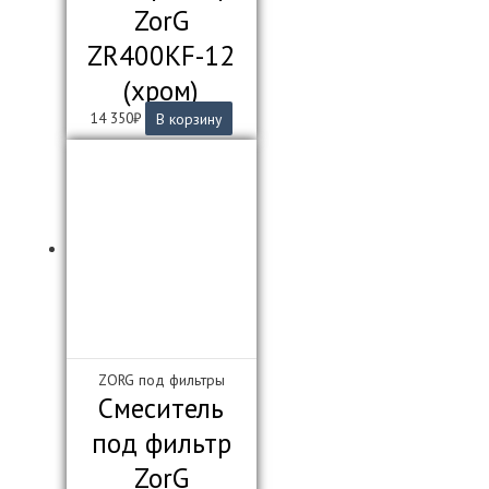
ZorG
ZR400KF-12
(хром)
14 350
₽
В корзину
ZORG под фильтры
Смеситель
под фильтр
ZorG