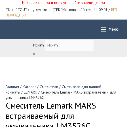
Наличие товара и цену уточняйте у менеджера
ТК «LETOUT» аутлет молл (ТРК "Московский") сек. 11-09.01 /
БЕЗ
ВЫХОДНЫХ
Меню
Main
Menu
Искать
×
Главная
/
Каталог
/
Смесители
/
Смесители для ванной
комнаты
/
LEMARK
/ Смеситель Lemark MARS встраиваемый для
умывальника LM3526C
Смеситель Lemark MARS
встраиваемый для
умывальника LM3526C