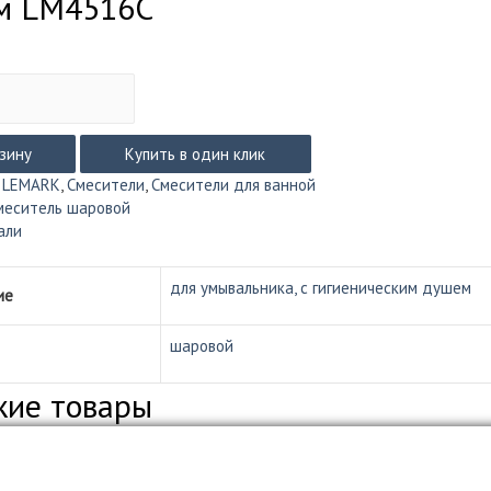
м LM4516C
рзину
Купить в один клик
:
LEMARK
,
Смесители
,
Смесители для ванной
меситель шаровой
ка
али
ким
для умывальника, с гигиеническим душем
ие
шаровой
жие товары