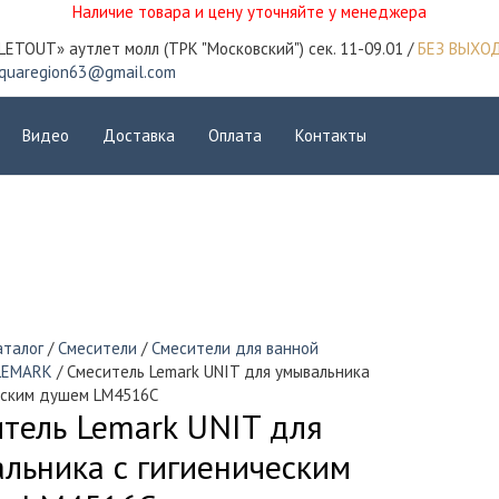
Наличие товара и цену уточняйте у менеджера
LETOUT» аутлет молл (ТРК "Московский") сек. 11-09.01 /
БЕЗ ВЫХО
quaregion63@gmail.com
Видео
Доставка
Оплата
Контакты
аталог
/
Смесители
/
Смесители для ванной
LEMARK
/ Смеситель Lemark UNIT для умывальника
еским душем LM4516C
тель Lemark UNIT для
льника с гигиеническим