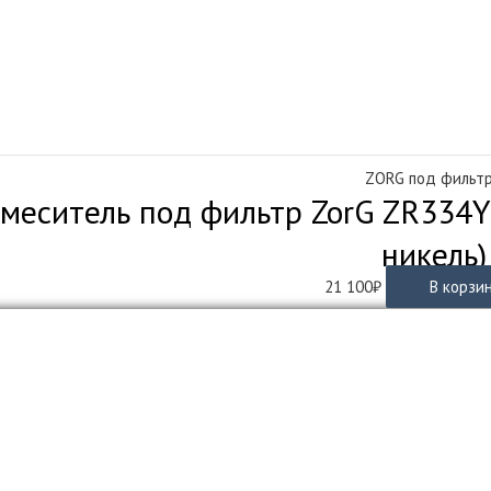
ZORG под фильт
меситель под фильтр ZorG ZR334YF
никель)
21 100
₽
В корзи