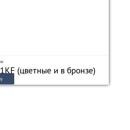
ры
1KF (цветные и в бронзе)
ну