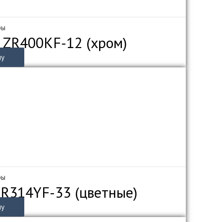
ры
 ZR400KF-12 (хром)
ну
ры
ZR314YF-33 (цветные)
ну