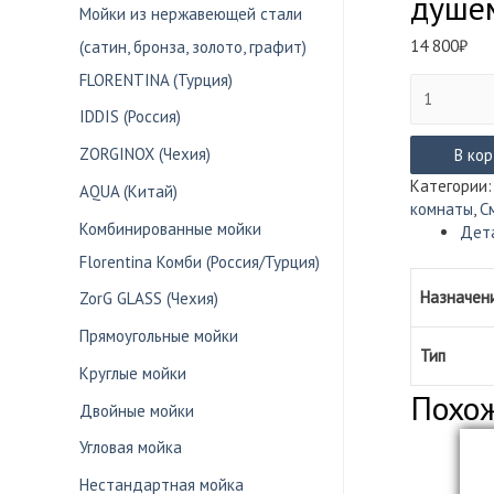
душе
Мойки из нержавеющей стали
14 800
₽
(сатин, бронза, золото, графит)
FLORENTINA (Турция)
Количество
товара
IDDIS (Россия)
Смеситель
ZORGINOX (Чехия)
Lemark
В ко
UNIT
Категории
AQUA (Китай)
для
комнаты
,
С
умывальни
Комбинированные мойки
Дет
с
Florentina Комби (Россия/Турция)
гигиеничес
душем
Назначен
ZorG GLASS (Чехия)
LM4516C
Прямоугольные мойки
Тип
Круглые мойки
Похо
Двойные мойки
Угловая мойка
Нестандартная мойка