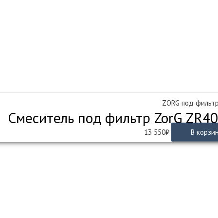
ZORG под фильт
Смеситель под фильтр ZorG ZR40
13 550
₽
В корзи