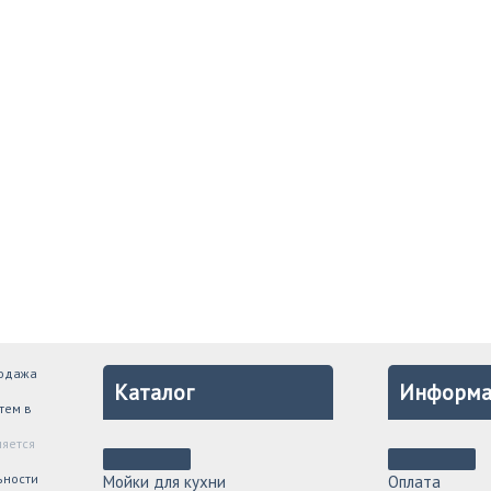
родажа
Каталог
Информа
тем в
ляется
ьности
Мойки для кухни
Оплата