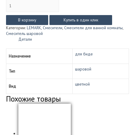
Количество
товара
Смеситель
Lemark
В корзину
Купить в один клик
VILLA
Категории:
LEMARK
,
Смесители
,
Смесители для ванной комнаты
,
для
Смеситель шаровой
биде
Детали
LM4808B
(бронза)
для биде
Назначение
шаровой
Тип
цветной
Вид
Похожие товары