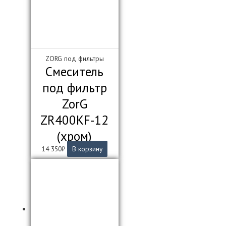
ZORG под фильтры
Смеситель
под фильтр
ZorG
ZR400KF-12
(хром)
14 350
₽
В корзину