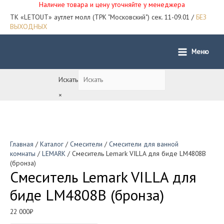
Наличие товара и цену уточняйте у менеджера
ТК «LETOUT» аутлет молл (ТРК "Московский") сек. 11-09.01 /
БЕЗ
ВЫХОДНЫХ
Меню
Main
Menu
Искать
×
Главная
/
Каталог
/
Смесители
/
Смесители для ванной
комнаты
/
LEMARK
/ Смеситель Lemark VILLA для биде LM4808B
(бронза)
Смеситель Lemark VILLA для
биде LM4808B (бронза)
22 000
₽