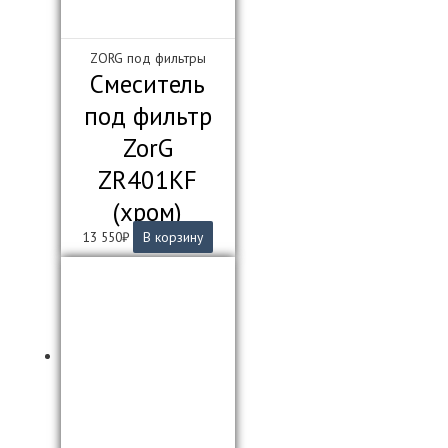
ZORG под фильтры
Смеситель
под фильтр
ZorG
ZR401KF
(хром)
13 550
₽
В корзину