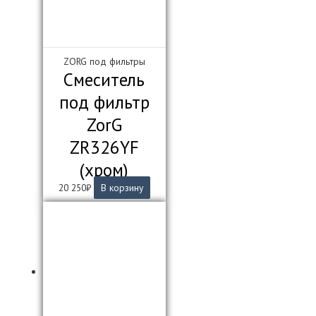
ZORG под фильтры
Смеситель
под фильтр
ZorG
ZR326YF
(хром)
20 250
₽
В корзину