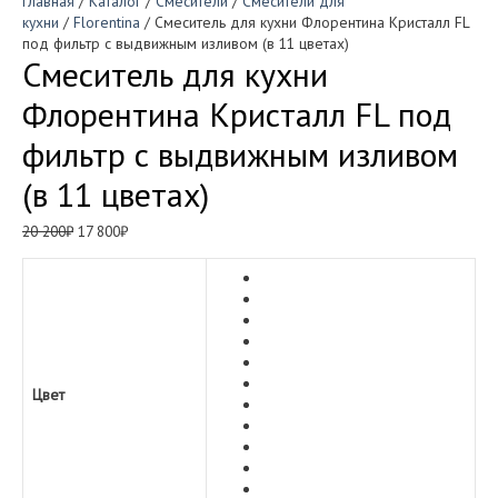
Главная
/
Каталог
/
Смесители
/
Смесители для
кухни
/
Florentina
/ Смеситель для кухни Флорентина Кристалл FL
под фильтр с выдвижным изливом (в 11 цветах)
Смеситель для кухни
Флорентина Кристалл FL под
фильтр с выдвижным изливом
(в 11 цветах)
Первоначальная
Текущая
20 200
₽
17 800
₽
цена
цена:
составляла
17
20
800₽.
200₽.
Цвет