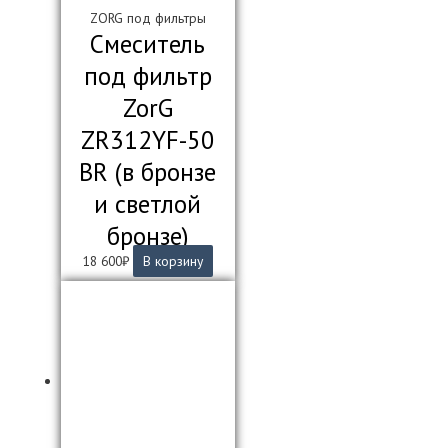
ZORG под фильтры
Смеситель
под фильтр
ZorG
ZR312YF-50
BR (в бронзе
и светлой
бронзе)
18 600
₽
В корзину