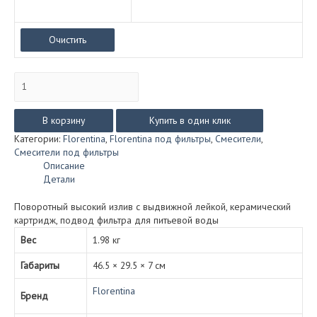
Очистить
Количество
товара
Смеситель
для
В корзину
Купить в один клик
кухни
Категории:
Florentina
,
Florentina под фильтры
,
Смесители
,
Флорентина
Смесители под фильтры
Кристалл
Описание
FL
Детали
под
фильтр
Поворотный высокий излив с выдвижной лейкой, керамический
с
картридж, подвод фильтра для питьевой воды
выдвижным
изливом
Вес
1.98 кг
(в
Габариты
46.5 × 29.5 × 7 см
11
цветах)
Florentina
Бренд