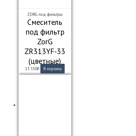
ZORG под фильтры
Смеситель
под фильтр
ZorG
ZR313YF-33
(цветные)
13 550
₽
В корзину