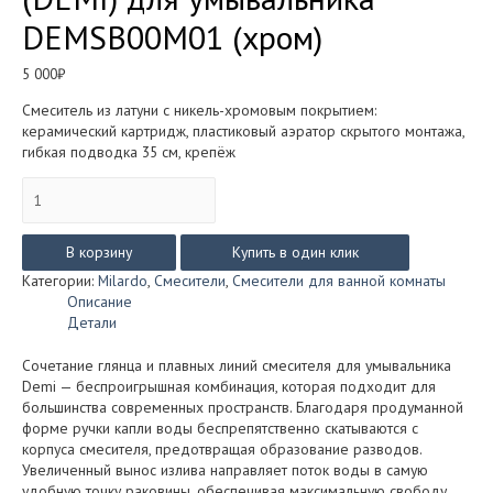
DEMSB00M01 (хром)
5 000
₽
Смеситель из латуни с никель-хромовым покрытием:
керамический картридж, пластиковый аэратор скрытого монтажа,
гибкая подводка 35 см, крепёж
Количество
товара
Смеситель
MILARDO
В корзину
Купить в один клик
ДЕМИ
Категории:
Milardo
,
Смесители
,
Смесители для ванной комнаты
(DEMI)
Описание
для
Детали
умывальника
DEMSB00M01
Сочетание глянца и плавных линий смесителя для умывальника
(хром)
Demi — беспроигрышная комбинация, которая подходит для
большинства современных пространств. Благодаря продуманной
форме ручки капли воды беспрепятственно скатываются с
корпуса смесителя, предотвращая образование разводов.
Увеличенный вынос излива направляет поток воды в самую
удобную точку раковины, обеспечивая максимальную свободу