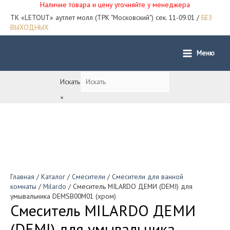
Наличие товара и цену уточняйте у менеджера
ТК «LETOUT» аутлет молл (ТРК "Московский") сек. 11-09.01 /
БЕЗ
ВЫХОДНЫХ
Меню
Main
Menu
Искать
×
Главная
/
Каталог
/
Смесители
/
Смесители для ванной
комнаты
/
Milardo
/ Смеситель MILARDO ДЕМИ (DEMI) для
умывальника DEMSB00M01 (хром)
Смеситель MILARDO ДЕМИ
(DEMI) для умывальника