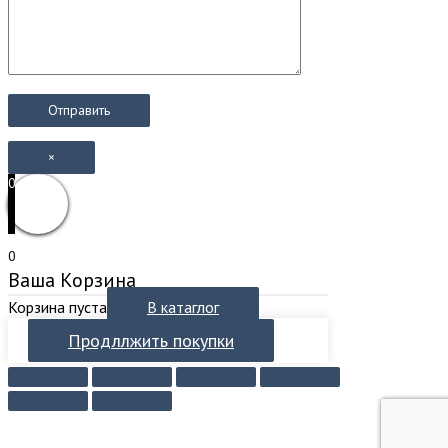
×
0
0
Ваша Корзина
Корзина пуста
В катаглог
Продллжить покупки