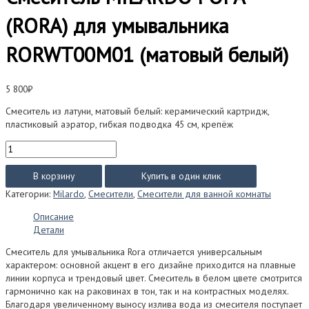
(RORA) для умывальника
RORWT00M01 (матовый белый)
5 800
₽
Смеситель из латуни, матовый белый: керамический картридж,
пластиковый аэратор, гибкая подводка 45 см, крепёж
Количество
товара
Смеситель
В корзину
Купить в один клик
MILARDO
Категории:
Milardo
,
Смесители
,
Смесители для ванной комнаты
РОРА
(RORA)
Описание
для
Детали
умывальника
RORWT00M01
Смеситель для умывальника Rora отличается универсальным
(матовый
характером: основной акцент в его дизайне приходится на плавные
белый)
линии корпуса и трендовый цвет. Смеситель в белом цвете смотрится
гармонично как на раковинах в тон, так и на контрастных моделях.
Благодаря увеличенному выносу излива вода из смесителя поступает