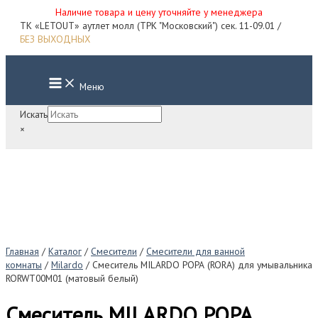
Наличие товара и цену уточняйте у менеджера
Перейти
ТК «LETOUT» аутлет молл (ТРК "Московский") сек. 11-09.01 /
к
БЕЗ ВЫХОДНЫХ
содержимому
Main
Меню
Menu
Искать
×
Главная
/
Каталог
/
Смесители
/
Смесители для ванной
комнаты
/
Milardo
/ Смеситель MILARDO РОРА (RORA) для умывальника
RORWT00M01 (матовый белый)
Смеситель MILARDO РОРА