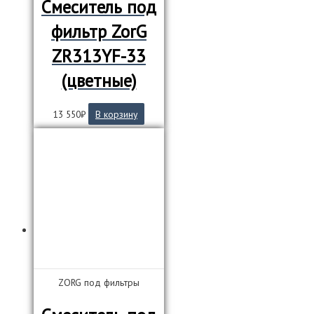
Смеситель под
фильтр ZorG
ZR313YF-33
(цветные)
13 550
₽
В корзину
ZORG под фильтры