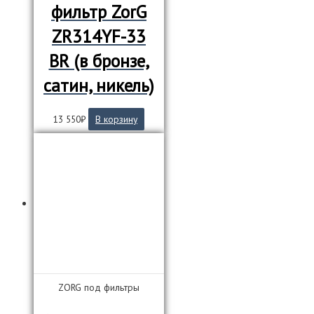
фильтр ZorG
ZR314YF-33
BR (в бронзе,
сатин, никель)
13 550
₽
В корзину
ZORG под фильтры