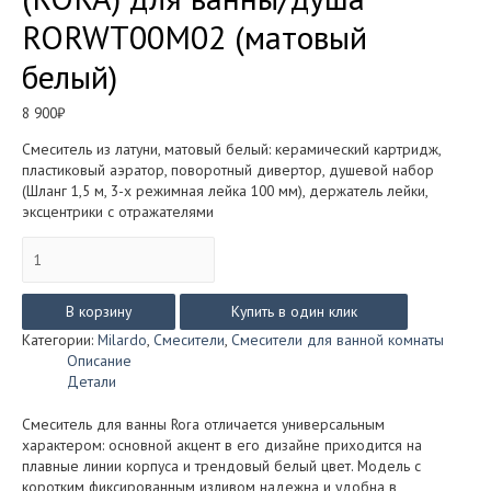
RORWT00M02 (матовый
белый)
8 900
₽
Смеситель из латуни, матовый белый: керамический картридж,
пластиковый аэратор, поворотный дивертор, душевой набор
(Шланг 1,5 м, 3-х режимная лейка 100 мм), держатель лейки,
эксцентрики с отражателями
Количество
товара
Смеситель
MILARDO
В корзину
Купить в один клик
РОРА
Категории:
Milardo
,
Смесители
,
Смесители для ванной комнаты
(RORA)
Описание
для
Детали
ванны/
душа
Смеситель для ванны Rora отличается универсальным
RORWT00M02
характером: основной акцент в его дизайне приходится на
(матовый
плавные линии корпуса и трендовый белый цвет. Модель с
белый)
коротким фиксированным изливом надежна и удобна в