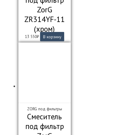
под фильтр
ZorG
ZR314YF-11
(хром)
13 550
₽
В корзину
ZORG под фильтры
Смеситель
под фильтр