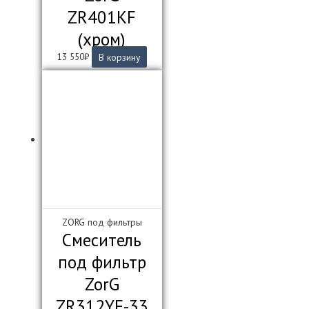
ZR401KF
(хром)
13 550
₽
В корзину
ZORG под фильтры
Смеситель
под фильтр
ZorG
ZR312YF-33