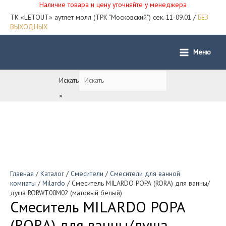
Наличие товара и цену уточняйте у менеджера
ТК «LETOUT» аутлет молл (ТРК "Московский") сек. 11-09.01 /
БЕЗ
ВЫХОДНЫХ
Меню
Main
Menu
Искать
×
Главная
/
Каталог
/
Смесители
/
Смесители для ванной
комнаты
/
Milardo
/ Смеситель MILARDO РОРА (RORA) для ванны/
душа RORWT00M02 (матовый белый)
Смеситель MILARDO РОРА
(RORA) для ванны/душа