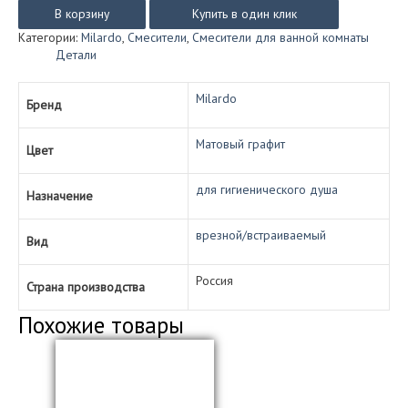
MILARDO
В корзину
Купить в один клик
РОРА
Категории:
Milardo
,
Смесители
,
Смесители для ванной комнаты
(RORA)
Детали
скрытого
монтажа
с
Milardo
Бренд
гигиеническим
душем
Матовый графит
RORGMR0M08
Цвет
(матовый
графит)
для гигиенического душа
Назначение
врезной/встраиваемый
Вид
Россия
Страна производства
Похожие товары