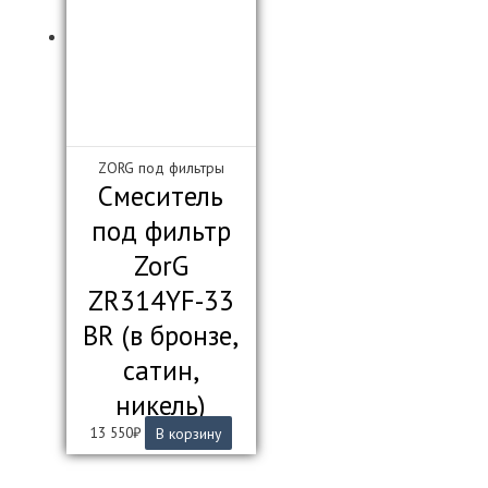
ZORG под фильтры
Смеситель
под фильтр
ZorG
ZR314YF-33
BR (в бронзе,
сатин,
никель)
13 550
₽
В корзину