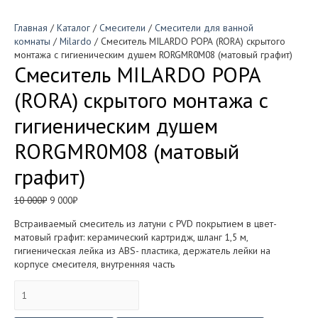
Главная
/
Каталог
/
Смесители
/
Смесители для ванной
комнаты
/
Milardo
/ Смеситель MILARDO РОРА (RORA) скрытого
монтажа с гигиеническим душем RORGMR0M08 (матовый графит)
Смеситель MILARDO РОРА
(RORA) скрытого монтажа с
гигиеническим душем
RORGMR0M08 (матовый
графит)
Первоначальная
Текущая
10 000
₽
9 000
₽
цена
цена:
Встраиваемый смеситель из латуни с PVD покрытием в цвет-
составляла
9
матовый графит: керамический картридж, шланг 1,5 м,
10
000₽.
гигиеническая лейка из ABS- пластика, держатель лейки на
000₽.
корпусе смесителя, внутренняя часть
Количество
товара
Смеситель