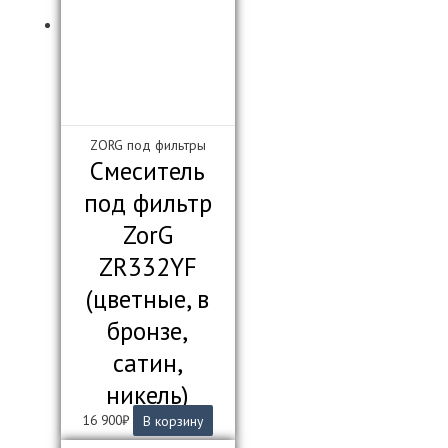
ZORG под фильтры
Смеситель
под фильтр
ZorG
ZR332YF
(цветные, в
бронзе,
сатин,
никель)
16 900
₽
В корзину