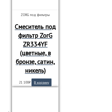
ZORG под фильтры
Смеситель под
фильтр ZorG
ZR334YF
(цветные, в
бронзе, сатин,
никель)
21 100
₽
В корзину