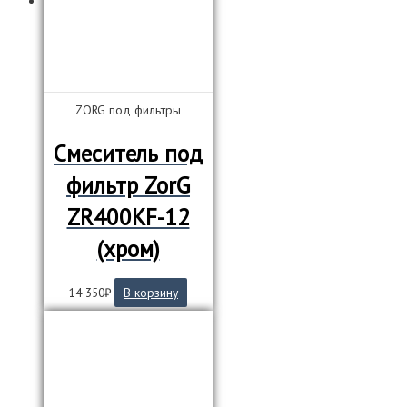
ZORG под фильтры
Смеситель под
фильтр ZorG
ZR400KF-12
(хром)
14 350
₽
В корзину