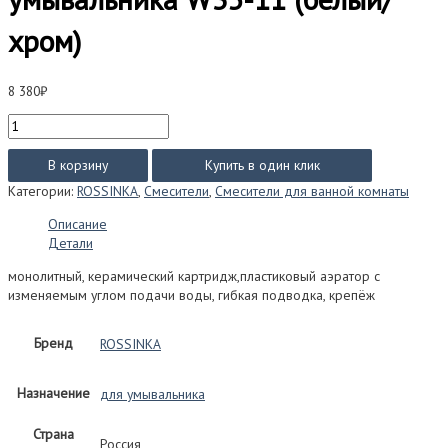
хром)
8 380
₽
Количество
товара
Смеситель
В корзину
Купить в один клик
Rossinka
Категории:
ROSSINKA
,
Смесители
,
Смесители для ванной комнаты
серия
W
Описание
для
Детали
умывальника
W35-
монолитный, керамический картридж,пластиковый аэратор с
11
изменяемым углом подачи воды, гибкая подводка, крепёж
(белый/
хром)
Бренд
ROSSINKA
Назначение
для умывальника
Страна
Россия