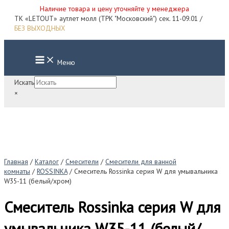
Наличие товара и цену уточняйте у менеджера
Перейти
ТК «LETOUT» аутлет молл (ТРК "Московский") сек. 11-09.01 /
к
БЕЗ ВЫХОДНЫХ
содержимому
Main
Меню
Menu
Искать
×
Главная
/
Каталог
/
Смесители
/
Смесители для ванной
комнаты
/
ROSSINKA
/ Смеситель Rossinka серия W для умывальника
W35-11 (белый/хром)
Смеситель Rossinka серия W для
умывальника W35-11 (белый/