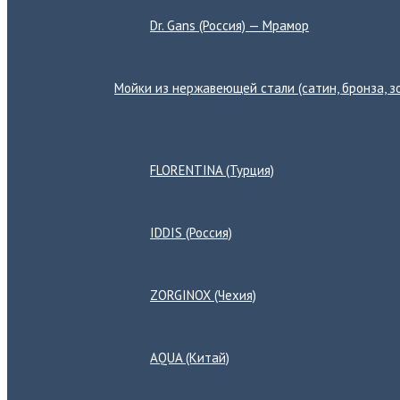
Dr. Gans (Россия) — Мрамор
Мойки из нержавеющей стали (сатин, бронза, зо
Переключатель
меню
FLORENTINA (Турция)
IDDIS (Россия)
ZORGINOX (Чехия)
AQUA (Китай)