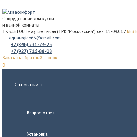
Перейти
к
Оборудование для кухни
содержимому
и ванной комнаты
ТК «LETOUT» аутлет молл (ТРК "Московский") сек. 11-09.01 /
БЕЗ
aquaregion63@gmail.com
+7 (846) 231-24-25
+7 (927) 716-88-08
Заказать обратный звонок
0
О компании
Переключатель
меню
Вопрос-ответ
Установка