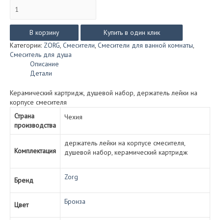
Количество
товара
Смеситель
ZorG
В корзину
Купить в один клик
ANTIC
Категории:
ZORG
,
Смесители
,
Смесители для ванной комнаты
,
для
Смеситель для душа
душа
Описание
A119DK
Детали
BR
(бронза)
Керамический картридж, душевой набор, держатель лейки на
корпусе смесителя
Страна
Чехия
производства
держатель лейки на корпусе смесителя,
Комплектация
душевой набор, керамический картридж
Zorg
Бренд
Бронза
Цвет