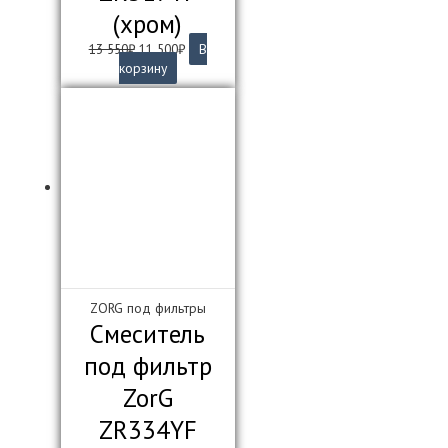
(хром)
Первоначальная
Текущая
13 550
₽
11 500
₽
В
цена
цена:
корзину
составляла
11
13
500₽.
550₽.
ZORG под фильтры
Смеситель
под фильтр
ZorG
ZR334YF