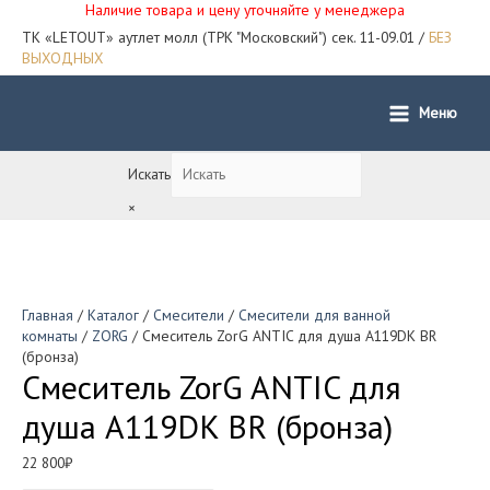
Наличие товара и цену уточняйте у менеджера
ТК «LETOUT» аутлет молл (ТРК "Московский") сек. 11-09.01 /
БЕЗ
ВЫХОДНЫХ
Меню
Main
Menu
Искать
×
Главная
/
Каталог
/
Смесители
/
Смесители для ванной
комнаты
/
ZORG
/ Смеситель ZorG ANTIC для душа A119DK BR
(бронза)
Смеситель ZorG ANTIC для
душа A119DK BR (бронза)
22 800
₽