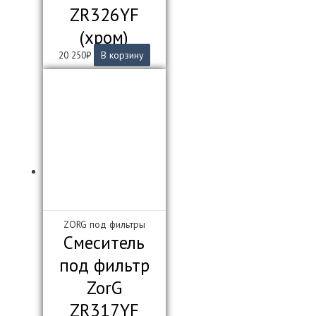
ZR326YF
(хром)
20 250
₽
В корзину
ZORG под фильтры
Смеситель
под фильтр
ZorG
ZR317YF