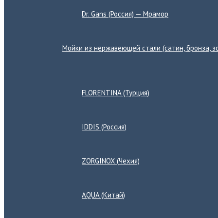
Dr. Gans (Россия) — Мрамор
Мойки из нержавеющей стали (сатин, бронза, зо
Переключатель
меню
FLORENTINA (Турция)
IDDIS (Россия)
ZORGINOX (Чехия)
AQUA (Китай)