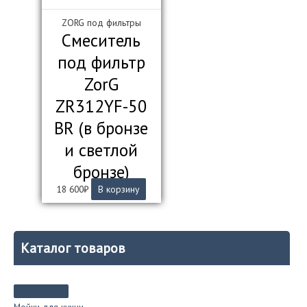
ZORG под фильтры
Смеситель
под фильтр
ZorG
ZR312YF-50
BR (в бронзе
и светлой
бронзе)
18 600
₽
В корзину
Каталог товаров
Мойки для кухни