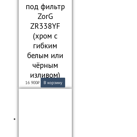
под фильтр
ZorG
ZR338YF
(хром с
гибким
белым или
чёрным
изливом)
16 900
₽
В корзину