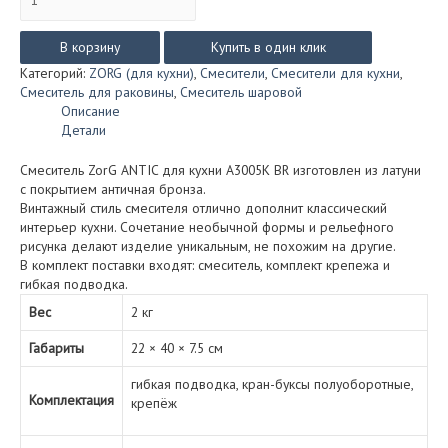
товара
Смеситель
ZorG
В корзину
Купить в один клик
ANTIC
Категорий:
ZORG (для кухни)
,
Смесители
,
Смесители для кухни
,
для
Смеситель для раковины
,
Смеситель шаровой
кухни
Описание
A3005K
Детали
BR
(бронза)
Смеситель ZorG ANTIC для кухни A3005K BR изготовлен из латуни
с покрытием античная бронза.
Винтажный стиль смесителя отлично дополнит классический
интерьер кухни. Сочетание необычной формы и рельефного
рисунка делают изделие уникальным, не похожим на другие.
В комплект поставки входят: смеситель, комплект крепежа и
гибкая подводка.
Вес
2 кг
Габариты
22 × 40 × 7.5 см
гибкая подводка, кран-буксы полуоборотные,
Комплектация
крепёж