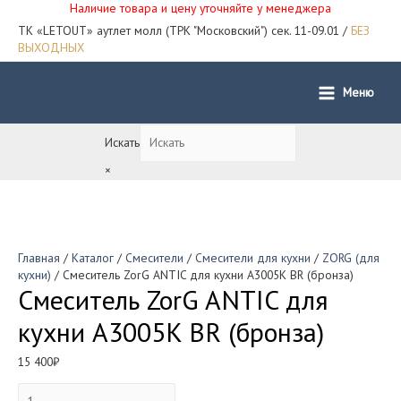
Наличие товара и цену уточняйте у менеджера
ТК «LETOUT» аутлет молл (ТРК "Московский") сек. 11-09.01 /
БЕЗ
ВЫХОДНЫХ
Меню
Main
Menu
Искать
×
Главная
/
Каталог
/
Смесители
/
Смесители для кухни
/
ZORG (для
кухни)
/ Смеситель ZorG ANTIC для кухни A3005K BR (бронза)
Смеситель ZorG ANTIC для
кухни A3005K BR (бронза)
15 400
₽
Количество