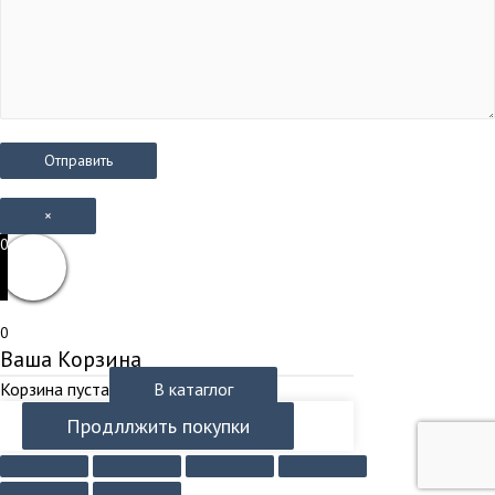
×
0
0
Ваша Корзина
Корзина пуста
В катаглог
Продллжить покупки