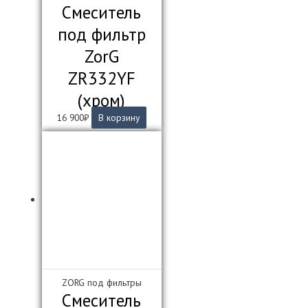
Смеситель
под фильтр
ZorG
ZR332YF
(хром)
16 900
₽
В корзину
ZORG под фильтры
Смеситель