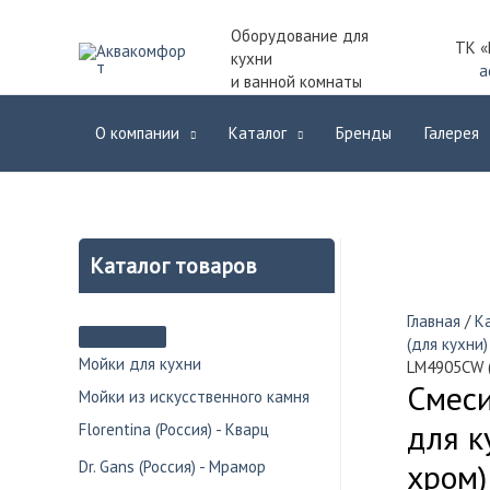
Оборудование для
ТК «
кухни
a
и ванной комнаты
О компании
Каталог
Бренды
Галерея
Каталог товаров
Главная
/
К
(для кухни)
Мойки для кухни
LM4905СW 
Смес
Мойки из искусственного камня
для к
Florentina (Россия) - Кварц
хром)
Dr. Gans (Россия) - Мрамор