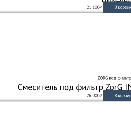
21 100
₽
В корзи
ZORG под фильт
Смеситель под фильтр ZorG 
26 000
₽
В корзи