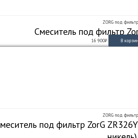
ZORG под фильт
Смеситель под фильтр Zo
16 900
₽
В корзи
ZORG под фильт
меситель под фильтр ZorG ZR326YF
никель)