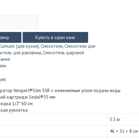
рзину
Купить в один клик
:
Lemark (для кухни)
,
Смесители
,
Смесители для
итель для раковины
,
Смеситель шаровой
сание
али
ия:
ратор Neoperl®Slim SSR с изменяемым углом подачи воды
кий картридж Sedal®35 мм
водка 1/2″ 60 см
кая рукоятка
3.3 кг
46 × 31 × 8 см