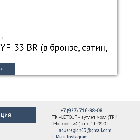
ры
F-33 BR (в бронзе, сатин,
ну
+7 (927) 716-88-08.
ция
ТК «LETOUT» аутлет молл (ТРК
"Московский") сек. 11-09.01
aquaregion63@gmail.com
Мы в Instagram