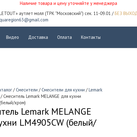
Наличие товара и цену уточняйте у менеджера
LETOUT» аутлет молл (ТРК "Московский") сек. 11-09.01 /
БЕЗ ВЫХО
quaregion63@gmail.com
Видео
Доставка
Оплата
Контакты
аталог
/
Смесители
/
Смесители для кухни
/
Lemark
/ Смеситель Lemark MELANGE для кухни
(белый/хром)
итель Lemark MELANGE
ухни LM4905СW (белый/