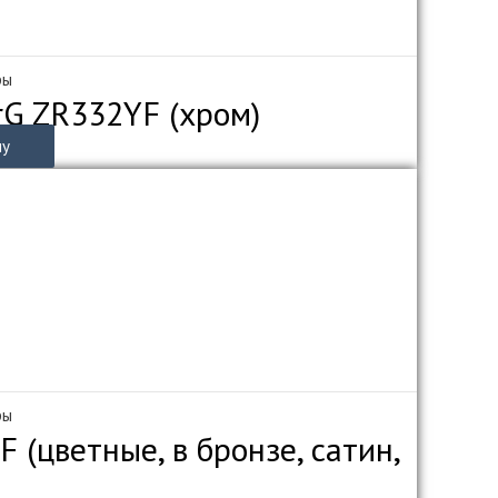
ры
rG ZR332YF (хром)
ну
ры
 (цветные, в бронзе, сатин,