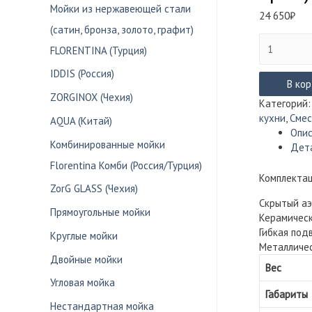
Мойки из нержавеющей стали
24 650
₽
(сатин, бронза, золото, графит)
Количество
FLORENTINA (Турция)
товара
Смеситель
IDDIS (Россия)
Lemark
В ко
ZORGINOX (Чехия)
MELANGE
Категорий
для
кухни
,
Смес
AQUA (Китай)
кухни
Опи
LM4905СW
Комбинированные мойки
Дет
(белый/
Florentina Комби (Россия/Турция)
хром)
Комплектац
ZorG GLASS (Чехия)
Скрытый аэ
Прямоугольные мойки
Керамичес
Гибкая под
Круглые мойки
Металличес
Двойные мойки
Вес
Угловая мойка
Габариты
Нестандартная мойка