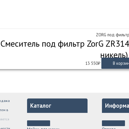
ZORG под фильт
Смеситель под фильтр ZorG ZR314Y
никель)
13 550
₽
В корзи
родажа
Каталог
Информа
тем в
ляется
ьности