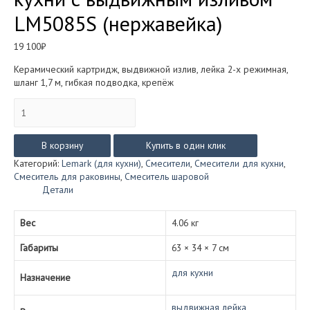
LM5085S (нержавейка)
19 100
₽
Керамический картридж, выдвижной излив, лейка 2-х режимная,
шланг 1,7 м, гибкая подводка, крепёж
Количество
товара
Смеситель
Lemark
В корзину
Купить в один клик
EXPERT
Категорий:
Lemark (для кухни)
,
Смесители
,
Смесители для кухни
,
для
Смеситель для раковины
,
Смеситель шаровой
кухни
Детали
с
выдвижным
изливом
Вес
4.06 кг
LM5085S
Габариты
63 × 34 × 7 см
(нержавейка)
для кухни
Назначение
выдвижная лейка