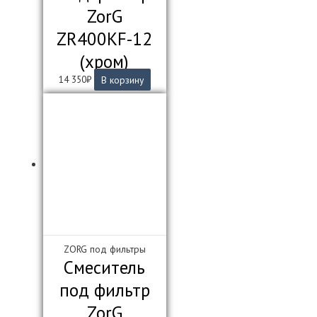
ZorG
ZR400KF-12
(хром)
14 350
₽
В корзину
ZORG под фильтры
Смеситель
под фильтр
ZorG