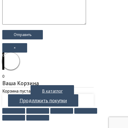
×
0
0
Ваша Корзина
Корзина пуста
В катаглог
Продллжить покупки