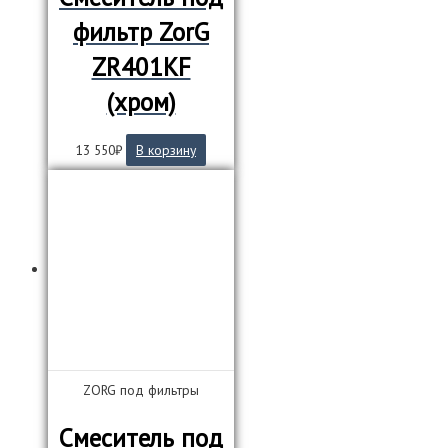
фильтр ZorG
ZR401KF
(хром)
13 550
₽
В корзину
ZORG под фильтры
Смеситель под