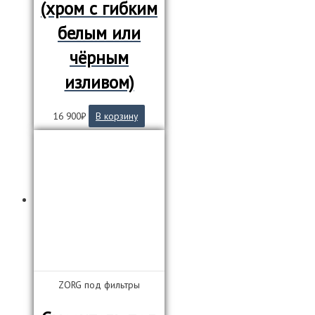
(хром с гибким
белым или
чёрным
изливом)
16 900
₽
В корзину
ZORG под фильтры