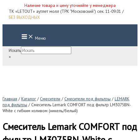
Наличие товара и цену уточняйте у менеджера
Перейти
ТК «LETOUT» аутлет молл (ТРК "Московский") сек. 11-09.01 /
к
БЕЗ ВЫХОДНЫХ
содержимому
Main
Меню
Menu
Искать
×
Главная
/
Каталог
/
Смесители
/
Смесители под фильтры
/
LEMARK
под фильтры
/ Смеситель Lemark COMFORT под фильтр LM3075BN-
White с гибким изливом (никель/белый)
Смеситель Lemark COMFORT под
фильтр LM3075BN-White с