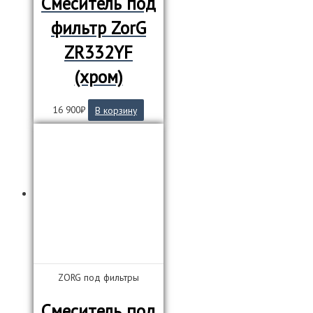
Смеситель под
фильтр ZorG
ZR332YF
(хром)
16 900
₽
В корзину
ZORG под фильтры
Смеситель под