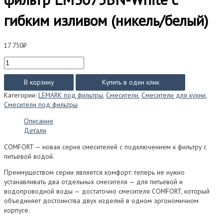
гибким изливом (никель/белый)
17 750
₽
Количество
товара
Смеситель
В корзину
Купить в один клик
Lemark
Категории:
LEMARK под фильтры
,
Смесители
,
Смесители для кухни
,
COMFORT
Смесители под фильтры
под
фильтр
Описание
LM3075BN-
Детали
White
с
COMFORT — новая серия смесителей с подключением к фильтру с
гибким
питьевой водой.
изливом
Преимуществом серии является комфорт: теперь не нужно
(никель/
устанавливать два отдельных смесителя — для питьевой и
белый)
водопроводной воды — достаточно смесителя COMFORT, который
объединяет достоинства двух изделий в одном эргономичном
корпусе.