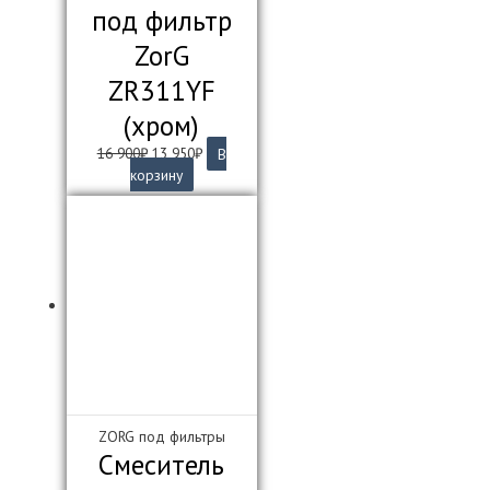
под фильтр
ZorG
ZR311YF
(хром)
Первоначальная
Текущая
16 900
₽
13 950
₽
В
цена
цена:
корзину
составляла
13
16
950₽.
900₽.
ZORG под фильтры
Смеситель