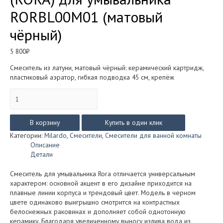
RORBL00M01 (матовый
чёрный)
5 800
₽
Смеситель из латуни, матовый чёрный: керамический картридж,
пластиковый аэратор, гибкая подводка 45 см, крепёж
Количество
товара
Смеситель
MILARDO
В корзину
Купить в один клик
РОРА
Категории:
Milardo
,
Смесители
,
Смесители для ванной комнаты
(RORA)
Описание
для
Детали
умывальника
RORBL00M01
Смеситель для умывальника Rora отличается универсальным
(матовый
характером: основной акцент в его дизайне приходится на
чёрный)
плавные линии корпуса и трендовый цвет. Модель в черном
цвете одинаково выигрышно смотрится на контрастных
белоснежных раковинах и дополняет собой однотонную
керамику. Благодаря увеличенному выносу излива вода из