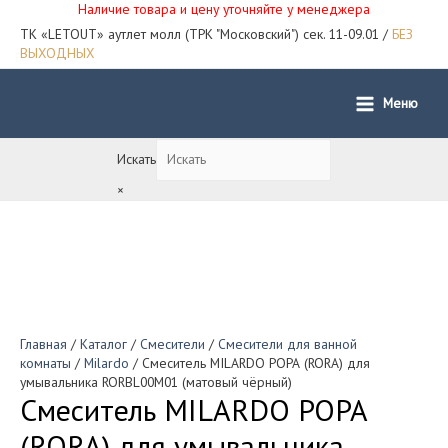
Наличие товара и цену уточняйте у менеджера
ТК «LETOUT» аутлет молл (ТРК "Московский") сек. 11-09.01 /
БЕЗ
ВЫХОДНЫХ
Меню
Main
Menu
Искать
×
Главная
/
Каталог
/
Смесители
/
Смесители для ванной
комнаты
/
Milardo
/ Смеситель MILARDO РОРА (RORA) для
умывальника RORBL00M01 (матовый чёрный)
Смеситель MILARDO РОРА
(RORA) для умывальника