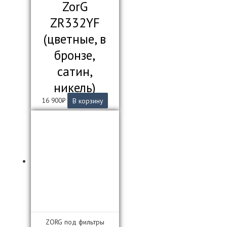
ZorG
ZR332YF
(цветные, в
бронзе,
сатин,
никель)
16 900
₽
В корзину
ZORG под фильтры